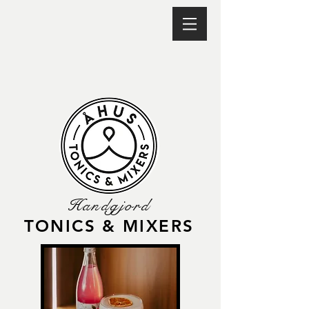
Handgjord
TONICS & MIXERS