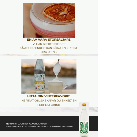
EN AV VÅRA STORSÄLJARE
VI HAR GJORT JOBBET
SÅ ATT DU ENKELT KAN GÖRA EN RIKTIGT
BRA DRINK
HITTA DIN VINTERFAVORIT
INSPIRATION, SÅ SKAPAR DU ENKELT EN
PERFEKT DRINK
NU HAR VI GJORT EN ALKOHOLFRI GIN -
FÖR DE GÅNGER DU VILL HA EN ALKHOLFRI GT UTAN ATT KOMPROMISSA MED SMAKEN