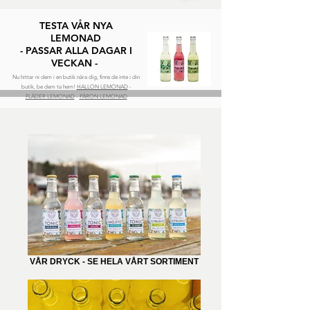
TESTA VÅR NYA
LEMONAD
- PASSAR ALLA DAGAR I
VECKAN -
Nu hittar ni dem i en butik nära dig, finns de inte i din
butik, be dem ta hem!
HALLON LEMONAD
-
FLÄDER LEMONAD
-
PÄRON LEMONAD
VÅR DRYCK - SE HELA VÅRT SORTIMENT