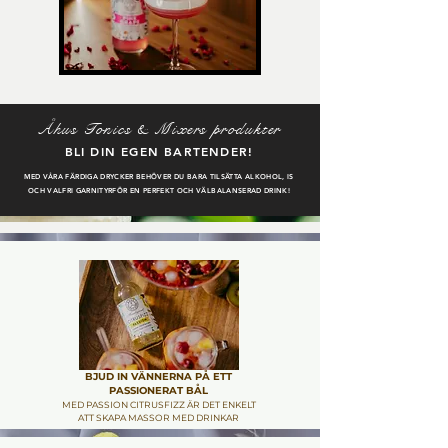
Åhus Tonics & Mixers produkter
BLI DIN EGE
N BARTENDER!
MED VÅRA FÄRDIGA DRYCKER BEHÖVER DU BARA TILSÄTTA ALKOHOL, IS
OCH VALFRI GARNITYRFÖR EN PERFEKT OCH VÄLBALANSERAD DRINK!
BJUD IN VÄNNERNA PÅ ETT
PASSIONERAT BÅL
MED PASSION CITRUSFIZZ ÄR DET ENKELT
ATT SKAPA MASSOR MED DRINKAR