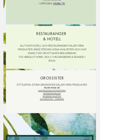
I VÅR EGEN
WEBBUTIK
RESTAURANGER
& HOTELL
ALLT FLER HOTELL OCH RESTAURANGER VÄLJER VÅRA
PRODUKTER, BÅDE FÖR DEN HÖGA KVALITETEN OCH HUR
ENKELT DET ÄR ATT SKAPA BRA DRINKAR
T EX ABSOLUT HOME, SEA U I HELSINGBORG & SEASIDE I
ÅHUS
GROSSISTER
ETT FLERTAL STORA GROSSISTER SÄLJER VÅRA PRODUKTER
FELINS FOOD AB
GASTRONOMILEVERANTÖREN
GRÖNSAKSHALLEN
BONDENS SKAFFERI
GIN MAESTRO - DANMARK