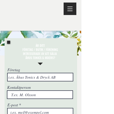
ÄR DITT
FÖRETAG / BUTIK / FÖRENING
INTRESSERADE AV ATT SÄLJA
ÅHUS TONICS & MIXERS?
Företag
Kontaktperson
E-post