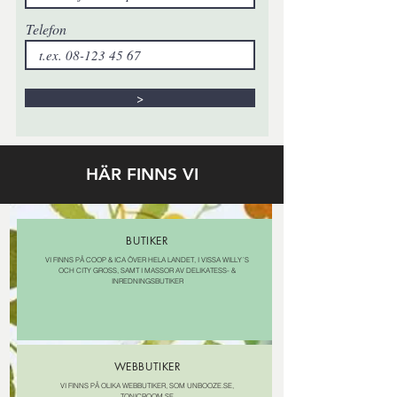
Telefon
>
HÄR FINNS VI
BUTIKER
VI FINNS PÅ COOP & ICA ÖVER HELA LANDET, I VISSA WILLY´S
OCH CITY GROSS, SAMT I MASSOR AV DELIKATESS- &
INREDNINGSBUTIKER
WEBBUTIKER
VI FINNS PÅ OLIKA WEBBUTIKER, SOM UNBOOZE.SE,
TONICROOM.SE