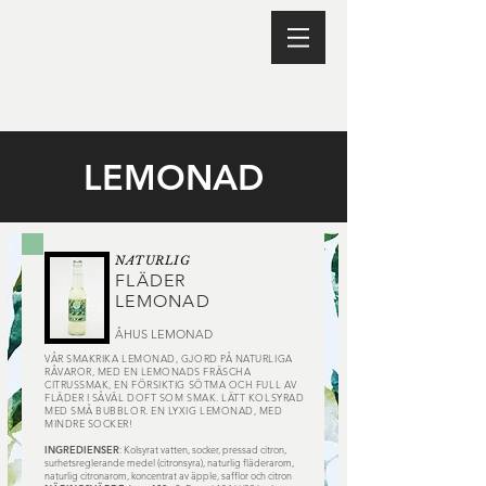
LEMONAD
NATURLIG
FLÄDER
LEMONAD
ÅHUS LEMONAD
VÅR SMAKRIKA LEMONAD, GJORD PÅ NATURLIGA
RÅVAROR, MED EN LEMONADS FRÄSCHA
CITRUSSMAK, EN FÖRSIKTIG SÖTMA OCH FULL AV
FLÄDER I SÅVÄL DOFT SOM SMAK. LÄTT KOLSYRAD
MED SMÅ BUBBLOR. EN LYXIG LEMONAD, MED
MINDRE SOCKER!
INGREDIENSER
: Kolsyrat vatten, socker, pressad citron,
surhetsreglerande medel (citronsyra), naturlig fläderarom,
naturlig citronarom, koncentrat av äpple, safflor och citron