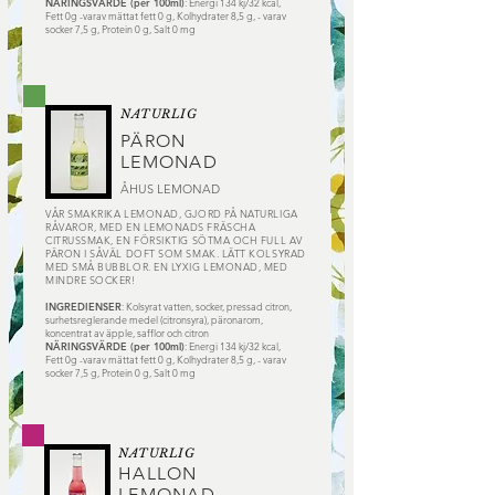
N
ÄRINGSVÄRDE (per 100ml)
: Energi 134 kj/32 kcal,
Fett 0g -varav mättat fett 0 g, Kolhydrater 8,5 g, - varav
socker 7,5 g, Protein 0 g, Salt 0 mg
NATURLIG
PÄRON
LEMONAD
ÅHUS LEMONAD
VÅR SMAKRIKA LEMONAD, GJORD PÅ NATURLIGA
RÅVAROR, MED EN LEMONADS FRÄSCHA
CITRUSSMAK, EN FÖRSIKTIG SÖTMA OCH FULL AV
PÄRON I SÅVÄL DOFT SOM SMAK. LÄTT KOLSYRAD
MED SMÅ BUBBLOR. EN LYXIG LEMONAD, MED
MINDRE SOCKER!
INGREDIENSER
: Kolsyrat vatten, socker, pressad citron,
surhetsreglerande medel (citronsyra), päronarom,
koncentrat av äpple, safflor och citron
N
ÄRINGSVÄRDE (per 100ml)
: Energi 134 kj/32 kcal,
Fett 0g -varav mättat fett 0 g, Kolhydrater 8,5 g, - varav
socker 7,5 g, Protein 0 g, Salt 0 mg
NATURLIG
HALLON
LEMONAD