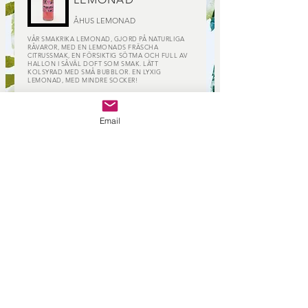
ÅHUS LEMONAD
VÅR SMAKRIKA LEMONAD, GJORD PÅ NATURLIGA
RÅVAROR, MED EN LEMONADS FRÄSCHA
CITRUSSMAK, EN FÖRSIKTIG SÖTMA OCH FULL AV
HALLON I SÅVÄL DOFT SOM SMAK. LÄTT
KOLSYRAD MED SMÅ BUBBLOR. EN LYXIG
LEMONAD, MED MINDRE SOCKER!
INGREDIENSER
: Kolsyrat vatten, socker, hallonpuré,
surhetsreglerande medel (citronsyra)
N
ÄRINGSVÄRDE (per 100ml)
: Energi 134 kj/32 kcal,
Email
Fett 0g -varav mättat fett 0 g, Kolhydrater 8,5 g, - varav
socker 7,5 g, Protein 0 g, Salt 0 mg
KONTAKT
info@ahustonics.se