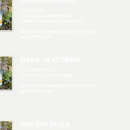
MOSCOW MULE
4 CL VODKA
1/2 FLASKA
GINGER BEER
1 MSK CITRONJUICE (VALFRITT)
SERVERAS GÄRNA MED MYCKET IS &
EN KLYFTA LIME
DARK´N STORMY
4 CL MÖRK ROM
1/2 FLASKA
GINGER BEER
SERVERAS GÄRNA MED MYCKET IS &
EN KLYFTA LIME
GIN GIN MULE