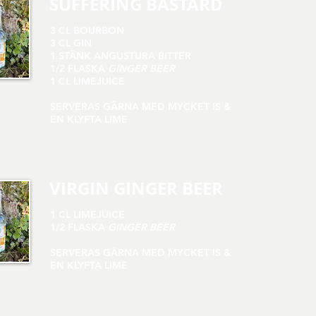
SUFFERING BASTARD
3 CL BOURBON
3 CL GIN
1 STÄNK ANGUSTURA BITTER
1/2 FLASKA
GINGER BEER
1 CL LIMEJUICE
SERVERAS GÄRNA MED MYCKET IS &
EN KLYFTA LIME
VIRGIN GINGER BEER
1 CL LIMEJUICE
1/2 FLASKA
GINGER BEER
SERVERAS GÄRNA MED MYCKET IS &
EN KLYFTA LIME