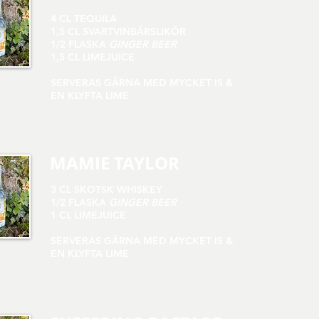
4 CL TEQUILA
1,5 CL SVARTVINBÄRSLIKÖR
1/2 FLASKA
GINGER BEER
1,5 CL LIMEJUICE
SERVERAS GÄRNA MED MYCKET IS &
EN KLYFTA LIME
MAMIE TAYLOR
3 CL SKOTSK WHISKEY
1/2 FLASKA
GINGER BEER
1 CL LIMEJUICE
SERVERAS GÄRNA MED MYCKET IS &
EN KLYFTA LIME