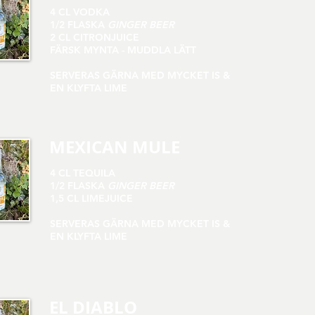
4 CL VODKA
1/2 FLASKA
GINGER BEER
2 CL CITRONJUICE
FÄRSK MYNTA - MUDDLA LÄTT
SERVERAS GÄRNA MED MYCKET IS &
EN KLYFTA LIME
MEXICAN MULE
4 CL TEQUILA
1/2 FLASKA
GINGER BEER
1,5 CL LIMEJUICE
SERVERAS GÄRNA MED MYCKET IS &
EN KLYFTA LIME
EL DIABLO